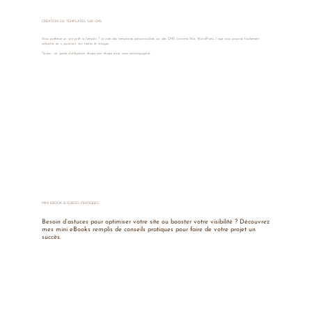
CRÉATION DE TEMPLATES SUR CMS
Vous préférez un site prêt à l’emploi ? Je crée des templates personnalisés sur des CMS (comme Wix, WordPress…) que vous pourrez facilement
adapter en y ajoutant vos textes et images.
*Inclus : un guide d’utilisation étape par étape pour vous accompagner.
MINI EBOOK & GUIDES PRATIQUES
Besoin d’astuces pour optimiser votre site ou booster votre visibilité ? Découvrez
mes mini eBooks remplis de conseils pratiques pour faire de votre projet un
succès.