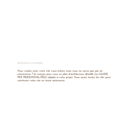
ARCHITECTURE DE SITE SUR-MESURE
Vous voulez créer votre site vous-même mais vous ne savez pas par où
commencer ? Je conçois pour vous un plan d’architecture détaillé (en GUIDE
PDF PERSONNALISÉS) adapté à votre projet. Vous aurez toutes les clés pour
construire votre site en toute autonomie.