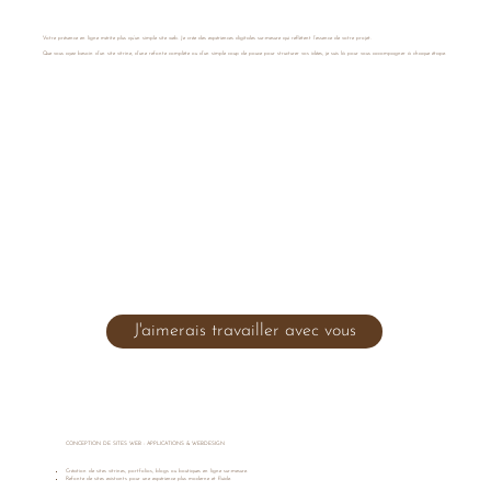
Votre présence en ligne mérite plus qu’un simple site web. Je crée des expériences digitales sur-mesure qui reflètent l’essence de votre projet.
Que vous ayez besoin d’un site vitrine, d’une refonte complète ou d’un simple coup de pouce pour structurer vos idées, je suis là pour vous accompagner à chaque étape.
J'aimerais travailler avec vous
CONCEPTION DE SITES WEB - APPLICATIONS & WEBDESIGN
Création de sites vitrines, portfolios, blogs ou boutiques en ligne sur-mesure.
Refonte de sites existants pour une expérience plus moderne et fluide.