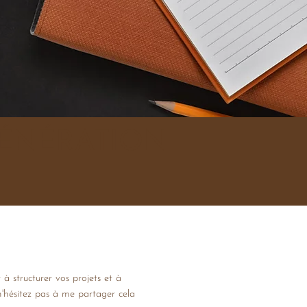
 GÉNÉRATION
à structurer vos projets et à
s n'hésitez pas à me partager cela