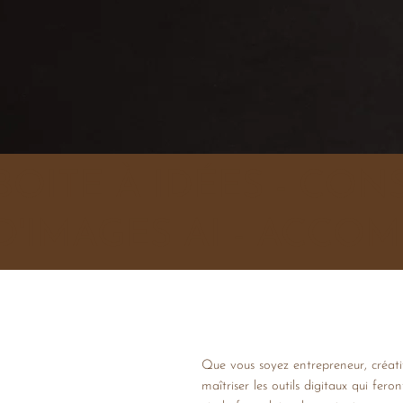
BOITE À IDÉES - CON
D'IMAGES AI - ACC
Que vous soyez entrepreneur, créatif
maîtriser les outils digitaux qui fer