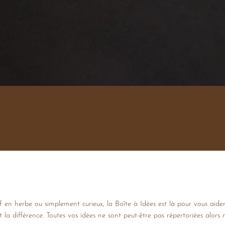
SEILS - COACHING -
OMPAGNEMENTS
 en herbe ou simplement curieux, la Boîte à Idées est là pour vous aider 
ont la différence. Toutes vos idées ne sont peut-être pas répertoriées alor