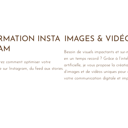
RMATION INSTA
IMAGES & VIDÉO
AM
Besoin de visuels impactants et sur-
en un temps record ? Grâce à l’intel
ez comment optimiser votre
artificielle, je vous propose la créati
e sur Instagram, du feed aux stories.
d’images et de vidéos uniques pour e
votre communication digitale et imp